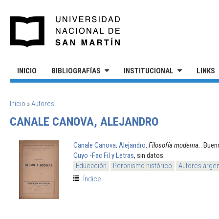
Pasar al contenido principal
UNIVERSIDAD NACIONAL DE S
INICIO
BIBLIOGRAFÍAS
INSTITUCIONAL
LINKS
SE ENCUENTRA USTED AQUÍ
Inicio
»
Autores
CANALE CANOVA, ALEJANDRO
Canale Canova, Alejandro
.
Filosofía moderna.
. Buen
Cuyo -Fac Fil y Letras
, sin datos.
Educación
Peronismo histórico
Autores argen
Índice