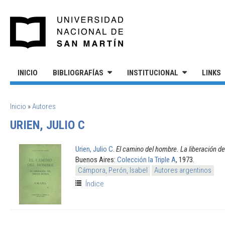
Pasar al contenido principal
UNIVERSIDAD NACIONAL DE S
INICIO
BIBLIOGRAFÍAS
INSTITUCIONAL
LINKS
SE ENCUENTRA USTED AQUÍ
Inicio
»
Autores
URIEN, JULIO C
Urien, Julio C
.
El camino del hombre. La liberación d
Buenos Aires:
Colección la Triple A
, 1973.
Cámpora, Perón, Isabel
Autores argentinos
Índice