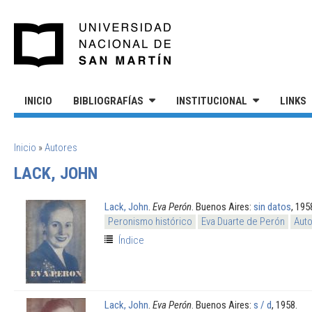
Pasar al contenido principal
UNIVERSIDAD NACIONAL DE S
INICIO
BIBLIOGRAFÍAS
INSTITUCIONAL
LINKS
SE ENCUENTRA USTED AQUÍ
Inicio
»
Autores
LACK, JOHN
Lack, John
.
Eva Perón
. Buenos Aires:
sin datos
, 195
Peronismo histórico
Eva Duarte de Perón
Auto
Índice
Lack, John
.
Eva Perón
. Buenos Aires:
s / d
, 1958.