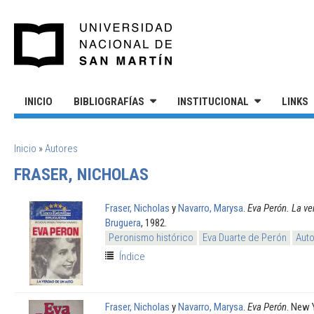
Pasar al contenido principal
UNIVERSIDAD NACIONAL DE S
INICIO
BIBLIOGRAFÍAS
INSTITUCIONAL
LINKS
SE ENCUENTRA USTED AQUÍ
Inicio
»
Autores
FRASER, NICHOLAS
Fraser, Nicholas
y
Navarro, Marysa
.
Eva Perón. La ve
Bruguera
, 1982.
Peronismo histórico
Eva Duarte de Perón
Auto
Índice
Fraser, Nicholas
y
Navarro, Marysa
.
Eva Perón
. New 