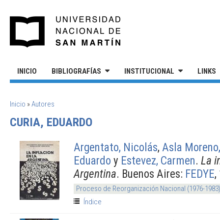
Pasar al contenido principal
UNIVERSIDAD NACIONAL DE S
INICIO
BIBLIOGRAFÍAS
INSTITUCIONAL
LINKS
SE ENCUENTRA USTED AQUÍ
Inicio
»
Autores
CURIA, EDUARDO
Argentato, Nicolás
,
Asla Moreno
Eduardo
y
Estevez, Carmen
.
La i
Argentina
. Buenos Aires:
FEDYE
,
Proceso de Reorganización Nacional (1976-1983
Índice