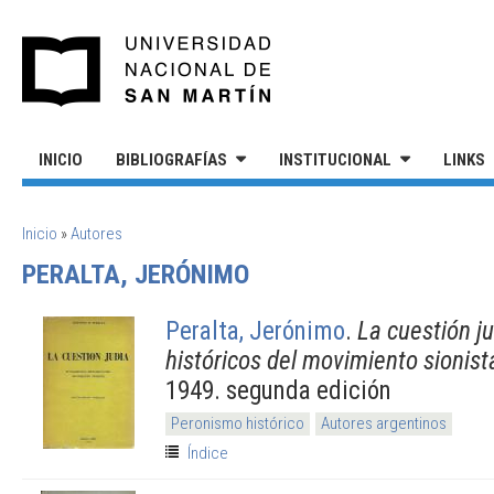
Pasar al contenido principal
UNIVERSIDAD NACIONAL DE S
INICIO
BIBLIOGRAFÍAS
INSTITUCIONAL
LINKS
SE ENCUENTRA USTED AQUÍ
Inicio
»
Autores
PERALTA, JERÓNIMO
Peralta, Jerónimo
.
La cuestión j
históricos del movimiento sionist
1949. segunda edición
Peronismo histórico
Autores argentinos
Índice