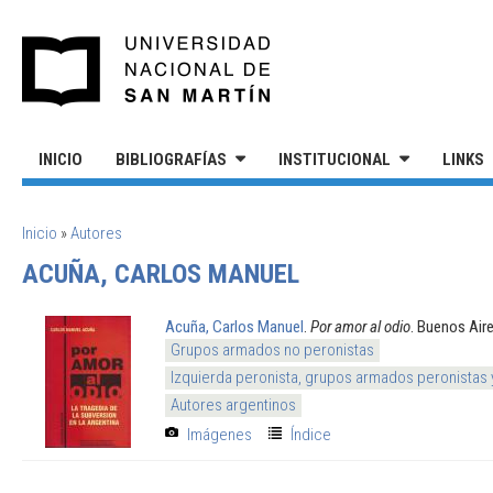
Pasar al contenido principal
UNIVERSIDAD NACIONAL DE S
INICIO
BIBLIOGRAFÍAS
INSTITUCIONAL
LINKS
SE ENCUENTRA USTED AQUÍ
Inicio
»
Autores
ACUÑA, CARLOS MANUEL
Acuña, Carlos Manuel
.
Por amor al odio
. Buenos Air
Grupos armados no peronistas
Izquierda peronista, grupos armados peronistas
Autores argentinos
Imágenes
Índice