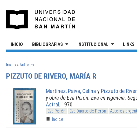
Pasar al contenido principal
UNIVERSIDAD NACIONAL DE S
INICIO
BIBLIOGRAFÍAS
INSTITUCIONAL
LINKS
SE ENCUENTRA USTED AQUÍ
Inicio
»
Autores
PIZZUTO DE RIVERO, MARÍA R
Martínez, Paiva, Celina
y
Pizzuto de River
y obra de Eva Perón. Eva en vigencia. Seg
Astral
, 1970.
Eva Perón
Eva Duarte de Perón
Autores argen
Índice