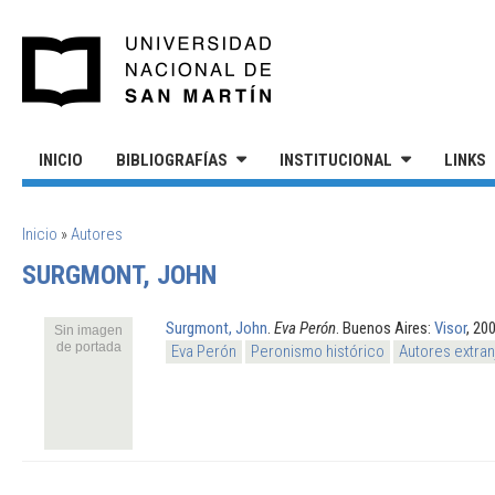
Pasar al contenido principal
UNIVERSIDAD NACIONAL DE S
INICIO
BIBLIOGRAFÍAS
INSTITUCIONAL
LINKS
SE ENCUENTRA USTED AQUÍ
Inicio
»
Autores
SURGMONT, JOHN
Surgmont, John
.
Eva Perón
. Buenos Aires:
Visor
, 20
Sin imagen
de portada
Eva Perón
Peronismo histórico
Autores extran