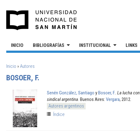
Pasar al contenido principal
UNIVERSIDAD NACIONAL DE S
INICIO
BIBLIOGRAFÍAS
INSTITUCIONAL
LINKS
SE ENCUENTRA USTED AQUÍ
Inicio
»
Autores
BOSOER, F.
Senén González, Santiago
y
Bosoer, F.
.
La lucha con
sindical argentina
. Buenos Aires:
Vergara
, 2012.
Autores argentinos
Índice