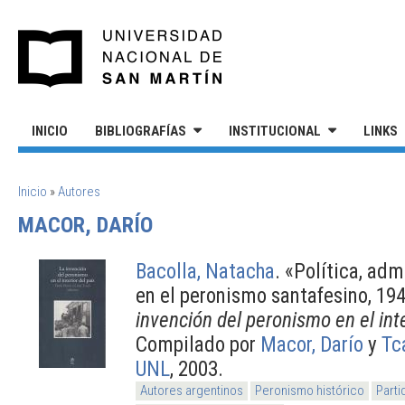
Pasar al contenido principal
UNIVERSIDAD NACIONAL DE S
INICIO
BIBLIOGRAFÍAS
INSTITUCIONAL
LINKS
SE ENCUENTRA USTED AQUÍ
Inicio
»
Autores
MACOR, DARÍO
Bacolla, Natacha
.
«Política, adm
en el peronismo santafesino, 19
invención del peronismo en el inte
Compilado por
Macor, Darío
y
Tc
UNL
, 2003.
Autores argentinos
Peronismo histórico
Parti