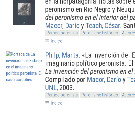
en la norpatagonia: notas sobre e
peronismo en Rio Negro y Neuqu
del peronismo en el interior del p
Macor, Darío
y
Tcach, César
. San
Partido peronista
Peronismo histórico
Autore
Índice
Philp, Marta
.
«La invención del E
imaginario político peronista. E
La invención del peronismo en el i
Compilado por
Macor, Darío
y
Tc
UNL
, 2003.
Partido peronista
Peronismo histórico
Autore
Índice