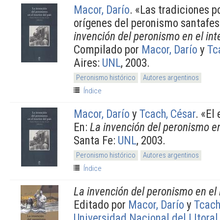
Macor, Darío
.
«Las tradiciones po
orígenes del peronismo santafes
invención del peronismo en el inte
Compilado por
Macor, Darío
y
Tc
Aires:
UNL
, 2003.
Peronismo histórico
Autores argentinos
Índice
Macor, Darío
y
Tcach, César
.
«El 
En:
La invención del peronismo en 
Santa Fe:
UNL
, 2003.
Peronismo histórico
Autores argentinos
Índice
La invención del peronismo en el in
Editado por
Macor, Darío
y
Tcach
Universidad Nacional del LItoral