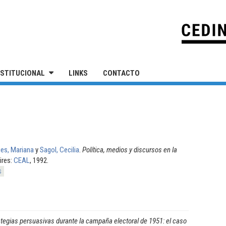
IVERSIDAD NACIONAL DE SAN MARTÍN
NSTITUCIONAL
LINKS
CONTACTO
es, Mariana
y
Sagol, Cecilia
.
Política, medios y discursos en la
ires:
CEAL
, 1992.
s
ategias persuasivas durante la campaña electoral de 1951: el caso