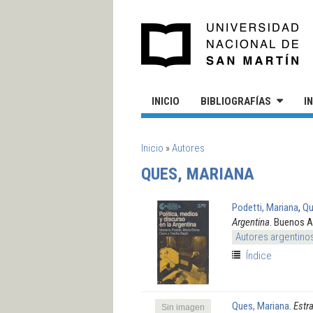
Pasar al contenido principal
UN
INICIO
BIBLIOGRAFÍAS
I
SE ENCUENTRA USTED AQUÍ
Inicio
»
Autores
QUES, MARIANA
Podetti, Mariana
,
Qu
Argentina
. Buenos A
Autores argentino
Índice
Ques, Mariana
.
Estr
Sin imagen