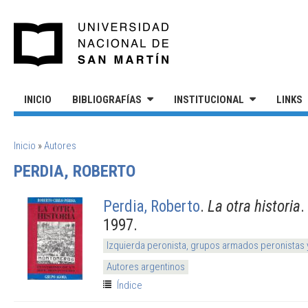
Pasar al contenido principal
UNIVERSIDAD NACIONAL DE S
INICIO
BIBLIOGRAFÍAS
INSTITUCIONAL
LINKS
SE ENCUENTRA USTED AQUÍ
Inicio
»
Autores
PERDIA, ROBERTO
Perdia, Roberto
.
La otra historia
.
1997.
Izquierda peronista, grupos armados peronistas
Autores argentinos
Índice