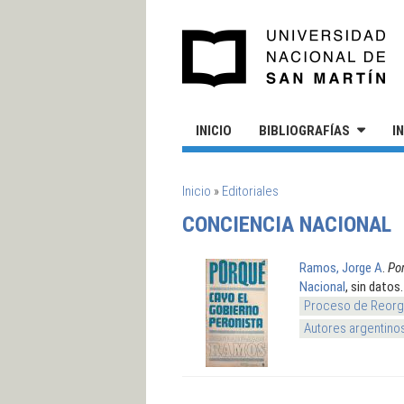
Pasar al contenido principal
UN
INICIO
BIBLIOGRAFÍAS
I
SE ENCUENTRA USTED AQUÍ
Inicio
»
Editoriales
CONCIENCIA NACIONAL
Ramos, Jorge A
.
Por
Nacional
, sin datos.
Proceso de Reorga
Autores argentino