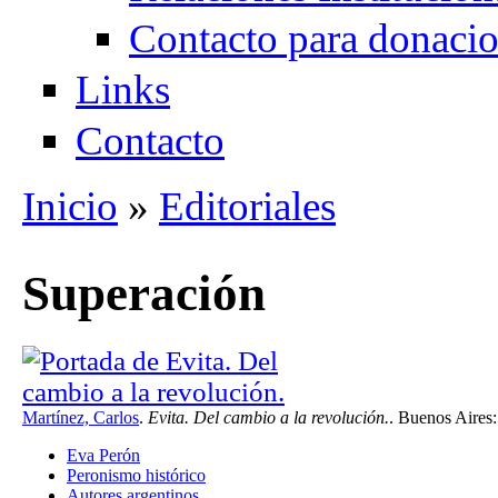
Contacto para donaci
Links
Contacto
Inicio
»
Editoriales
Se encuentra usted aquí
Superación
Martínez, Carlos
.
Evita. Del cambio a la revolución.
. Buenos Aires
Eva Perón
Peronismo histórico
Autores argentinos