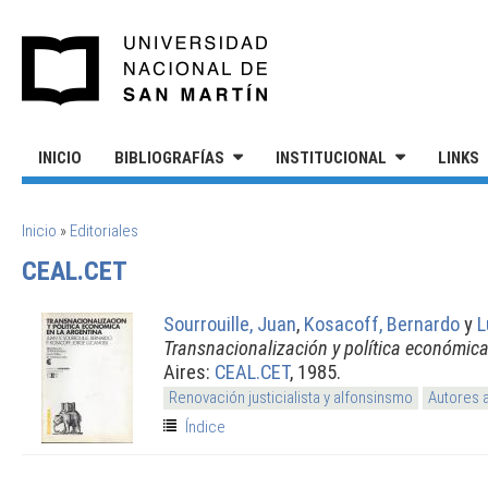
Pasar al contenido principal
UNIVERSIDAD NACIONAL DE S
INICIO
BIBLIOGRAFÍAS
INSTITUCIONAL
LINKS
SE ENCUENTRA USTED AQUÍ
Inicio
»
Editoriales
CEAL.CET
Sourrouille, Juan
,
Kosacoff, Bernardo
y
L
Transnacionalización y política económica
Aires:
CEAL.CET
, 1985.
Renovación justicialista y alfonsinsmo
Autores 
Índice