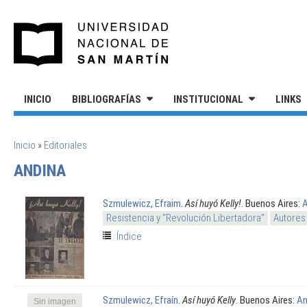
Pasar al contenido principal
UNIVERSIDAD NACIONAL DE S
INICIO
BIBLIOGRAFÍAS
INSTITUCIONAL
LINKS
SE ENCUENTRA USTED AQUÍ
Inicio
»
Editoriales
ANDINA
Szmulewicz, Efraim
.
Así huyó Kelly!
. Buenos Aires:
A
Resistencia y "Revolución Libertadora"
Autores
Índice
Szmulewicz, Efraín
.
Así huyó Kelly
. Buenos Aires:
An
Sin imagen