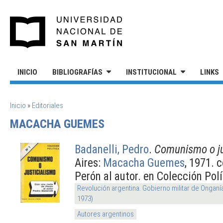
Pasar al contenido principal
UNIVERSIDAD NACIONAL DE S
INICIO
BIBLIOGRAFÍAS
INSTITUCIONAL
LINKS
SE ENCUENTRA USTED AQUÍ
Inicio
»
Editoriales
MACACHA GUEMES
Badanelli, Pedro
.
Comunismo o ju
Aires:
Macacha Guemes
, 1971. 
Perón al autor. en Colección Polí
Revolución argentina. Gobierno militar de Onganí
1973)
Autores argentinos