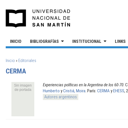
Pasar al contenido principal
UNIVERSIDAD NACIONAL DE S
INICIO
BIBLIOGRAFÍAS
INSTITUCIONAL
LINKS
SE ENCUENTRA USTED AQUÍ
Inicio
»
Editoriales
CERMA
Experiencias políticas en la Argentina de los 60-70
. 
Sin imagen
de portada
Humberto
y
Cristiá, Moira
. París:
CERMA
y
EHESS
, 
Autores argentinos