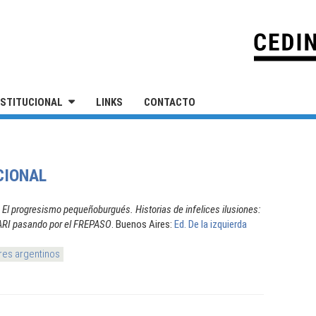
IVERSIDAD NACIONAL DE SAN MARTÍN
NSTITUCIONAL
LINKS
CONTACTO
CIONAL
.
El progresismo pequeñoburgués. Historias de infelices ilusiones:
 ARI pasando por el FREPASO
. Buenos Aires:
Ed. De la izquierda
res argentinos