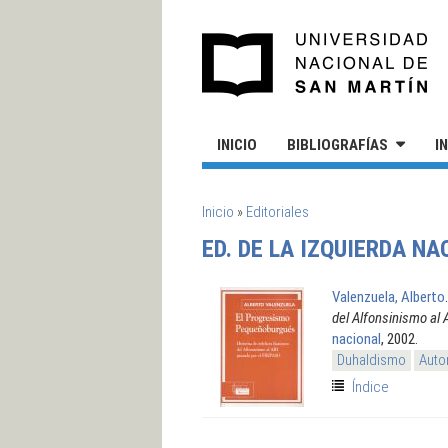
Pasar al contenido principal
UN
INICIO
BIBLIOGRAFÍAS
I
SE ENCUENTRA USTED AQUÍ
Inicio
»
Editoriales
ED. DE LA IZQUIERDA NA
Valenzuela, Alberto
del Alfonsinismo al
nacional
, 2002.
Duhaldismo
Auto
Índice