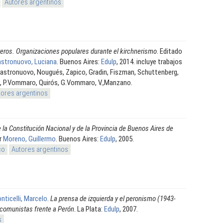
Autores argentinos
teros. Organizaciones populares durante el kirchnerismo
. Editado
stronuovo, Luciana
. Buenos Aires:
Edulp
, 2014. incluye trabajos
Castronuovo, Nougués, Zapico, Gradin, Fiszman, Schuttenberg,
, P.Vommaro, Quirós, G.Vommaro, V.,Manzano.
tores argentinos
la Constitución Nacional y de la Provincia de Buenos Aires de
r
Moreno, Guillermo
. Buenos Aires:
Edulp
, 2005.
co
Autores argentinos
nticelli, Marcelo
.
La prensa de izquierda y el peronismo (1943-
 comunistas frente a Perón
. La Plata:
Edulp
, 2007.
s