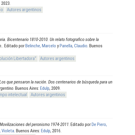
, 2023.
co
Autores argentinos
ia. Bicentenario 1810-2010. Un relato fotografico sobre la
n.
. Editado por
Belinche, Marcelo
y
Panella, Claudio
. Buenos
olución Libertadora"
Autores argentinos
Los que pensaron la nación. Dos centenarios de búsqueda para un
rgentino
. Buenos Aires:
Edulp
, 2009.
mpo intelectual
Autores argentinos
. Movilizaciones del peronismo 1974-2011
. Editado por
De Piero,
 Violeta
. Buenos Aires:
Edulp
, 2016.