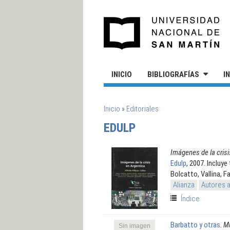
Pasar al contenido principal
UN
INICIO
BIBLIOGRAFÍAS
I
SE ENCUENTRA USTED AQUÍ
Inicio
»
Editoriales
EDULP
Imágenes de la crisi
Edulp
, 2007. Incluy
Bolcatto, Vallina, 
Alianza
Autores 
Índice
Barbatto y otras
.
Mu
Sin imagen