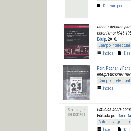
Descargas
Ideas y debates para
peronismo(1946-195
Edulp
, 2010.
Campo intelectual
Índice
Des
Rein, Raanan
y
Panel
interpretaciones nac
Campo intelectual
Índice
Estudios sobre comu
Sin imagen
de portada
Editado por
Rein, R
Autores argentino
Índice
Des