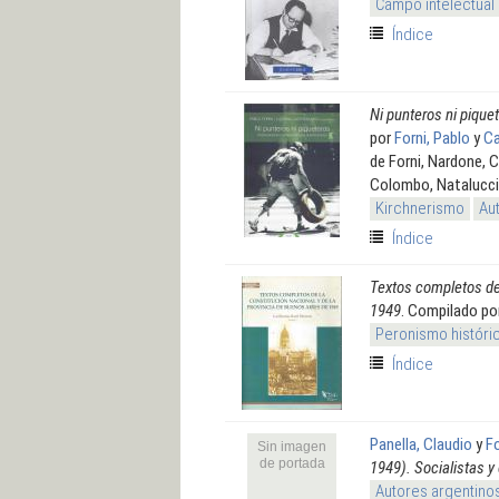
Campo intelectual
Índice
Ni punteros ni pique
por
Forni, Pablo
y
Ca
de Forni, Nardone, 
Colombo, Natalucci
Kirchnerismo
Au
Índice
Textos completos de 
1949
. Compilado po
Peronismo históri
Índice
Panella, Claudio
y
Fo
Sin imagen
de portada
1949). Socialistas y
Autores argentino