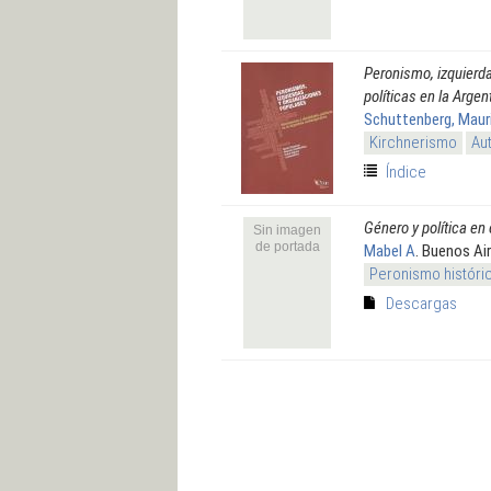
Peronismo, izquierd
políticas en la Arge
Schuttenberg, Maur
Kirchnerismo
Au
Índice
Género y política e
Sin imagen
de portada
Mabel A
. Buenos Ai
Peronismo históri
Descargas