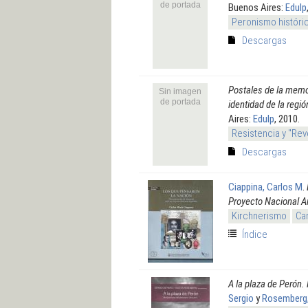
de portada
Buenos Aires:
Edulp
Peronismo históri
Descargas
Postales de la memor
Sin imagen
de portada
identidad de la regió
Aires:
Edulp
, 2010.
Resistencia y "Rev
Descargas
Ciappina, Carlos M
.
Proyecto Nacional A
Kirchnerismo
Ca
Índice
A la plaza de Perón
Sergio
y
Rosemberg,