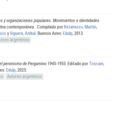
as y organizaciones populares. Movimientos e identidades
ntina contemporánea.
. Compilado por
Retamozo, Martín
,
icio
y
Viguera, Aníbal
. Buenos Aires:
Edulp
, 2013.
tores argentinos
n el peronismo de Pergamino 1945-1955
. Editado por
Toscani,
res:
Edulp
, 2025.
co
Autores argentinos