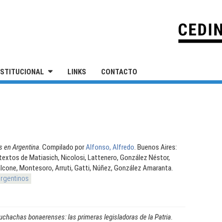
IVERSIDAD NACIONAL DE SAN MARTÍN
NSTITUCIONAL
LINKS
CONTACTO
s en Argentina
. Compilado por
Alfonso, Alfredo
. Buenos Aires:
e textos de Matiasich, Nicolosi, Lattenero, González Néstor,
Falcone, Montesoro, Arruti, Gatti, Núñez, González Amaranta.
argentinos
chachas bonaerenses: las primeras legisladoras de la Patria
.