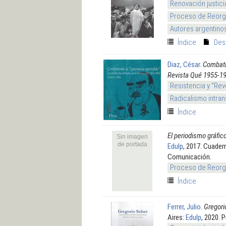
Renovación justici
Proceso de Reorga
Autores argentino
Índice
Des
Diaz, César
.
Combati
Revista Qué 1955-1
Resistencia y "Rev
Radicalismo intran
Índice
El periodismo gráfico
Sin imagen
de portada
Edulp
, 2017. Cuader
Comunicación.
Proceso de Reorga
Índice
Ferrer, Julio
.
Gregori
Aires:
Edulp
, 2020. 