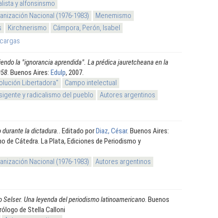
alista y alfonsinsmo
nización Nacional (1976-1983)
Menemismo
s
Kirchnerismo
Cámpora, Perón, Isabel
cargas
endo la "ignorancia aprendida". La prédica jauretcheana en la
958
. Buenos Aires:
Edulp
, 2007.
olución Libertadora"
Campo intelectual
sigente y radicalismo del pueblo
Autores argentinos
 durante la dictadura.
. Editado por
Diaz, César
. Buenos Aires:
no de Cátedra. La Plata, Ediciones de Periodismo y
nización Nacional (1976-1983)
Autores argentinos
o Selser. Una leyenda del periodismo latinoamericano
. Buenos
Prólogo de Stella Calloni