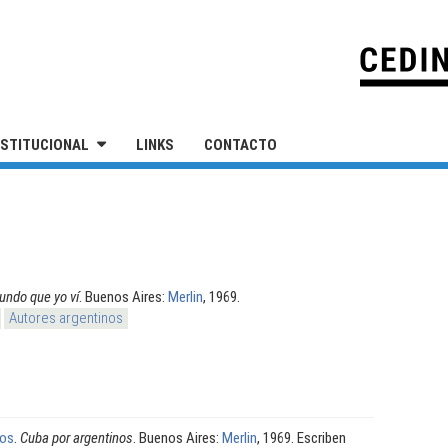
IVERSIDAD NACIONAL DE SAN MARTÍN
NSTITUCIONAL
LINKS
CONTACTO
undo que yo ví
. Buenos Aires:
Merlin
, 1969.
Autores argentinos
ros
.
Cuba por argentinos
. Buenos Aires:
Merlin
, 1969. Escriben