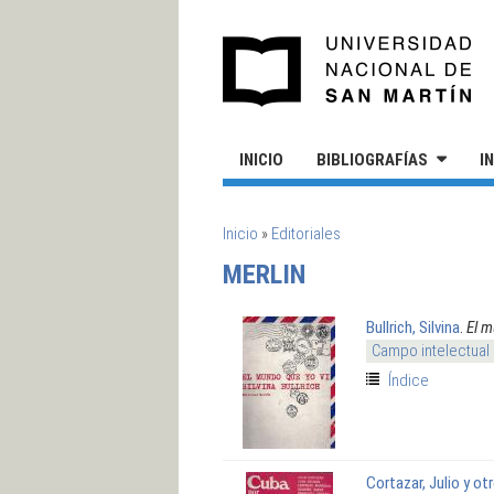
Pasar al contenido principal
UN
INICIO
BIBLIOGRAFÍAS
I
SE ENCUENTRA USTED AQUÍ
Inicio
»
Editoriales
MERLIN
Bullrich, Silvina
.
El m
Campo intelectual
Índice
Cortazar, Julio y ot