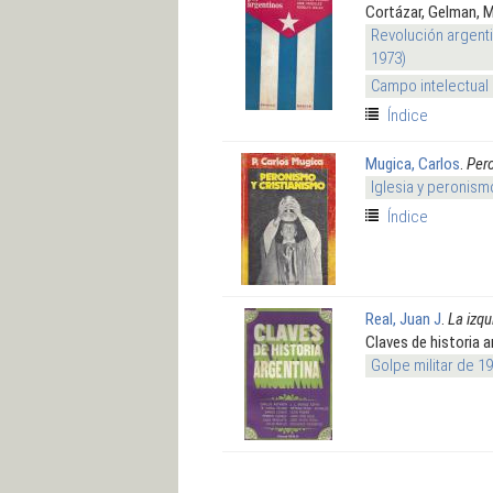
Cortázar, Gelman, M
Revolución argenti
1973)
Campo intelectual
Índice
Mugica, Carlos
.
Pero
Iglesia y peronism
Índice
Real, Juan J
.
La izqu
Claves de historia a
Golpe militar de 1