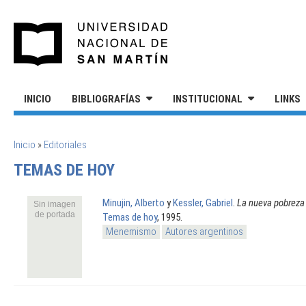
Pasar al contenido principal
UNIVERSIDAD NACIONAL DE S
INICIO
BIBLIOGRAFÍAS
INSTITUCIONAL
LINKS
SE ENCUENTRA USTED AQUÍ
Inicio
»
Editoriales
TEMAS DE HOY
Minujin, Alberto
y
Kessler, Gabriel
.
La nueva pobreza 
Sin imagen
de portada
Temas de hoy
, 1995.
Menemismo
Autores argentinos