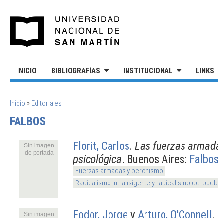
Pasar al contenido principal
UNIVERSIDAD NACIONAL DE S
INICIO
BIBLIOGRAFÍAS
INSTITUCIONAL
LINKS
SE ENCUENTRA USTED AQUÍ
Inicio
»
Editoriales
FALBOS
Florit, Carlos
.
Las fuerzas armada
Sin imagen
de portada
psicológica
. Buenos Aires:
Falbo
Fuerzas armadas y peronismo
Radicalismo intransigente y radicalismo del pueb
Fodor, Jorge
y
Arturo, O'Connell
.
Sin imagen