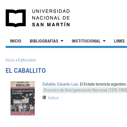
Pasar al contenido principal
UNIVERSIDAD NACIONAL DE S
INICIO
BIBLIOGRAFÍAS
INSTITUCIONAL
LINKS
SE ENCUENTRA USTED AQUÍ
Inicio
»
Editoriales
EL CABALLITO
Duhalde, Eduardo Luis
.
El Estado terrorista argentino
Proceso de Reorganización Nacional (1976-1983
Índice