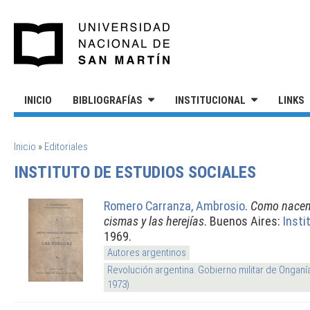
Pasar al contenido principal
UNIVERSIDAD NACIONAL DE S
INICIO
BIBLIOGRAFÍAS
INSTITUCIONAL
LINKS
SE ENCUENTRA USTED AQUÍ
Inicio
»
Editoriales
INSTITUTO DE ESTUDIOS SOCIALES
Romero Carranza, Ambrosio
.
Como nacen
cismas y las herejías
. Buenos Aires:
Insti
1969.
Autores argentinos
Revolución argentina. Gobierno militar de Onganí
1973)