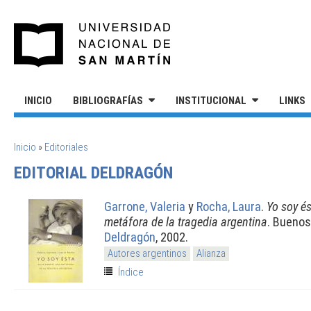
Pasar al contenido principal
UNIVERSIDAD NACIONAL DE S
INICIO
BIBLIOGRAFÍAS
INSTITUCIONAL
LINKS
SE ENCUENTRA USTED AQUÍ
Inicio
»
Editoriales
EDITORIAL DELDRAGÓN
Garrone, Valeria
y
Rocha, Laura
.
Yo soy és
metáfora de la tragedia argentina
. Buenos
Deldragón
, 2002.
Autores argentinos
Alianza
Índice