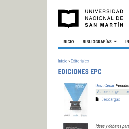
Pasar al contenido principal
UN
INICIO
BIBLIOGRAFÍAS
I
SE ENCUENTRA USTED AQUÍ
Inicio
»
Editoriales
EDICIONES EPC
Diaz, César
.
Periodis
Autores argentino
Descargas
Ideas y debates para