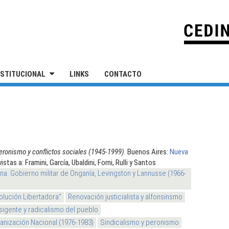
IVERSIDAD NACIONAL DE SAN MARTÍN
NSTITUCIONAL
LINKS
CONTACTO
eronismo y conflictos sociales (1945-1999)
. Buenos Aires:
Nueva
vistas a: Framini, García, Ubaldini, Forni, Rulli y Santos
na. Gobierno militar de Onganía, Levingston y Lannusse (1966-
olución Libertadora"
Renovación justicialista y alfonsinsmo
sigente y radicalismo del pueblo
nización Nacional (1976-1983)
Sindicalismo y peronismo