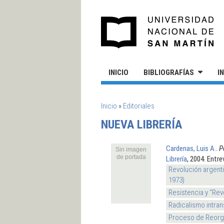
Pasar al contenido principal
UN
INICIO
BIBLIOGRAFÍAS
I
SE ENCUENTRA USTED AQUÍ
Inicio
»
Editoriales
NUEVA LIBRERÍA
Cardenas, Luis A.
.
P
Sin imagen
de portada
Librería
, 2004. Entre
Revolución argenti
1973)
Resistencia y "Rev
Radicalismo intran
Proceso de Reorga