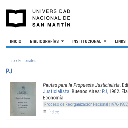
Pasar al contenido principal
UNIVERSIDAD NACIONAL DE S
INICIO
BIBLIOGRAFÍAS
INSTITUCIONAL
LINKS
SE ENCUENTRA USTED AQUÍ
Inicio
»
Editoriales
PJ
Pautas para la Propuesta Justicialista
. E
Justicialista
. Buenos Aires:
PJ
, 1982. El
Economía
Proceso de Reorganización Nacional (1976-1983
Índice