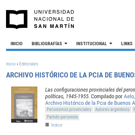
Pasar al contenido principal
UNIVERSIDAD NACIONAL DE S
INICIO
BIBLIOGRAFÍAS
INSTITUCIONAL
LINKS
SE ENCUENTRA USTED AQUÍ
Inicio
»
Editoriales
ARCHIVO HISTÓRICO DE LA PCIA DE BUENO
Las configuraciones provinciales del pero
políticas, 1945-1955
. Compilado por
Aelo
Archivo Histórico de la Pcia de Buenos A
Peronismos provinciales
Autores argentinos
Partido peronista
Índice