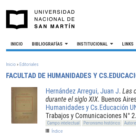
Pasar al contenido principal
UNIVERSIDAD NACIONAL DE S
INICIO
BIBLIOGRAFÍAS
INSTITUCIONAL
LINKS
SE ENCUENTRA USTED AQUÍ
Inicio
»
Editoriales
FACULTAD DE HUMANIDADES Y CS.EDUCACI
Hernández Arregui, Juan J
.
Las c
durante el siglo XIX
. Buenos Aire
Humanidades y Cs.Educación U
Trabajos y Comunicaciones N° 2
Campo intelectual
Peronismo histórico
Autore
Índice