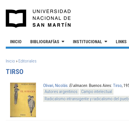
Pasar al contenido principal
UNIVERSIDAD NACIONAL DE S
INICIO
BIBLIOGRAFÍAS
INSTITUCIONAL
LINKS
SE ENCUENTRA USTED AQUÍ
Inicio
»
Editoriales
TIRSO
Olivari, Nicolás
.
El almacen
. Buenos Aires:
Tirso
, 19
Autores argentinos
Campo intelectual
Radicalismo intransigente y radicalismo del pueb