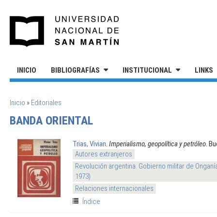
Pasar al contenido principal
UNIVERSIDAD NACIONAL DE S
INICIO
BIBLIOGRAFÍAS
INSTITUCIONAL
LINKS
SE ENCUENTRA USTED AQUÍ
Inicio
»
Editoriales
BANDA ORIENTAL
Trias, Vivian
.
Imperialismo, geopolítica y petróleo
. B
Autores extranjeros
Revolución argentina. Gobierno militar de Onganí
1973)
Relaciones internacionales
Índice