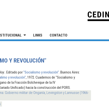
IVERSIDAD NACIONAL DE SAN MARTÍN
NSTITUCIONAL
LINKS
CONTACTO
IMO Y REVOLUCIÓN"
Hoy.
. Editado por
"Socialismo y revolución"
. Buenos Aires:
limo y revolución"
, 1972. Cuadernos de "Socialismo y
gano de la Fracción Bolchevique de la IV
tariado Unificado) hacia la construcción del PORS.
na. Gobierno militar de Onganía, Levingston y Lannusse (1966-
s