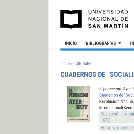
Pasar al contenido principal
UN
INICIO
BIBLIOGRAFÍAS
I
SE ENCUENTRA USTED AQUÍ
Inicio
»
Editoriales
CUADERNOS DE "SOCIAL
El peronismo. Ayer. 
Cuadernos de "Socia
Revolución" N° 1. ór
Internacional(Secre
Revolución argenti
1973)
Autores argentino