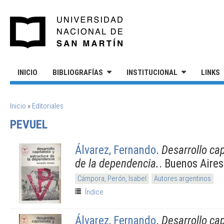
Pasar al contenido principal
UNIVERSIDAD NACIONAL DE S
INICIO
BIBLIOGRAFÍAS
INSTITUCIONAL
LINKS
SE ENCUENTRA USTED AQUÍ
Inicio
»
Editoriales
PEVUEL
Álvarez, Fernando
.
Desarrollo cap
de la dependencia.
. Buenos Aires
Cámpora, Perón, Isabel
Autores argentinos
Índice
Álvarez, Fernando
.
Desarrollo cap