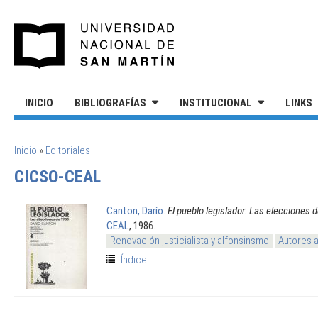
Pasar al contenido principal
UNIVERSIDAD NACIONAL DE S
INICIO
BIBLIOGRAFÍAS
INSTITUCIONAL
LINKS
SE ENCUENTRA USTED AQUÍ
Inicio
»
Editoriales
CICSO-CEAL
Canton, Darío
.
El pueblo legislador. Las elecciones 
CEAL
, 1986.
Renovación justicialista y alfonsinsmo
Autores 
Índice