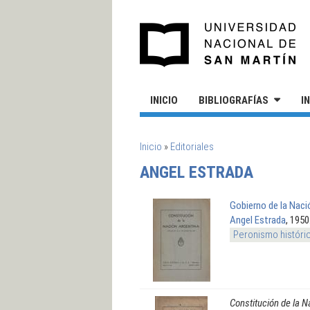
Pasar al contenido principal
UN
INICIO
BIBLIOGRAFÍAS
I
SE ENCUENTRA USTED AQUÍ
Inicio
»
Editoriales
ANGEL ESTRADA
Gobierno de la Naci
Angel Estrada
, 1950
Peronismo históri
Constitución de la N