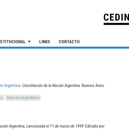
IVERSIDAD NACIONAL DE SAN MARTÍN
NSTITUCIONAL
LINKS
CONTACTO
ón Argentina
.
Constitución de la Nación Argentina
. Buenos Aires:
.
co
Autores argentinos
ación Argentina, sancionada el 11 de marzo de 1949
. Editado por