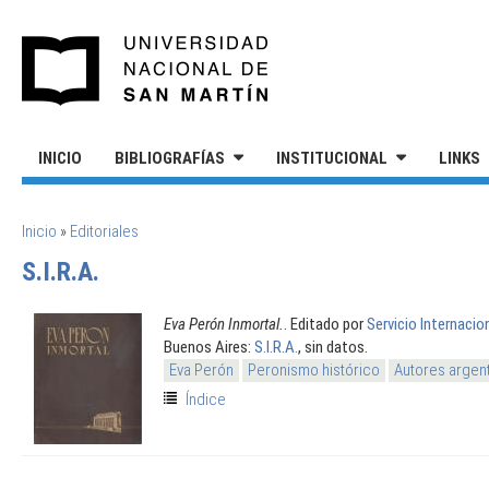
Pasar al contenido principal
UNIVERSIDAD NACIONAL DE S
INICIO
BIBLIOGRAFÍAS
INSTITUCIONAL
LINKS
SE ENCUENTRA USTED AQUÍ
Inicio
»
Editoriales
S.I.R.A.
Eva Perón Inmortal.
. Editado por
Servicio Internacio
Buenos Aires:
S.I.R.A.
, sin datos.
Eva Perón
Peronismo histórico
Autores argen
Índice