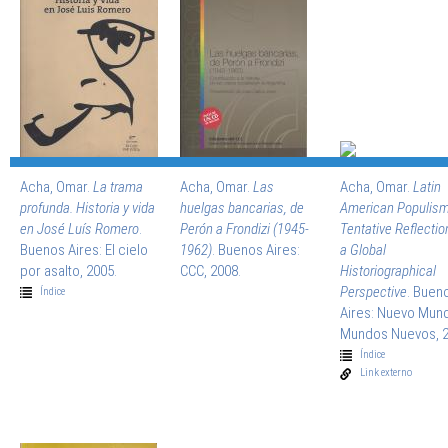
Acha, Omar.
La trama
Acha, Omar.
Las
Acha, Omar.
Latin
profunda. Historia y vida
huelgas bancarias, de
American Populism
en José Luís Romero
.
Perón a Frondizi (1945-
Tentative Reflectio
Buenos Aires: El cielo
1962)
. Buenos Aires:
a Global
por asalto, 2005.
CCC, 2008.
Historiographical
Perspective
. Buen
Índice
Aires: Nuevo Mun
Mundos Nuevos, 2
Índice
Link externo