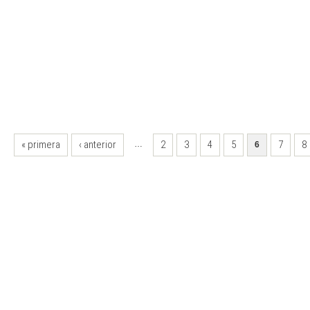
PÁGINAS
« primera
‹ anterior
2
3
4
5
7
8
…
6