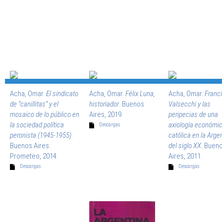
Acha, Omar.
El sindicato
Acha, Omar.
Félix Luna,
Acha, Omar.
Franc
de “canillitas” y el
historiador
. Buenos
Valsecchi y las
mosaico de lo público en
Aires, 2019.
peripecias de una
la sociedad política
axiología económi
Descargas
peronista (1945-1955)
.
católica en la Arge
Buenos Aires:
del siglo XX
. Buen
Prometeo, 2014.
Aires, 2011.
Descargas
Descargas