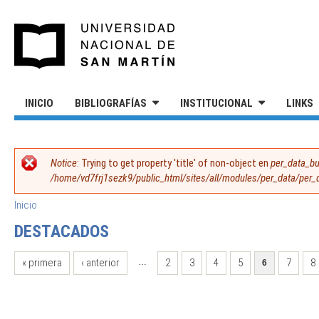
Pasar al contenido principal
UNIVERSIDAD NACIONAL DE S
INICIO
BIBLIOGRAFÍAS
INSTITUCIONAL
LINKS
MENSAJE DE ERROR
Notice
: Trying to get property 'title' of non-object en
per_data_bu
/home/vd7frj1sezk9/public_html/sites/all/modules/per_data/per
SE ENCUENTRA USTED AQUÍ
Inicio
DESTACADOS
PÁGINAS
« primera
‹ anterior
2
3
4
5
7
8
…
6