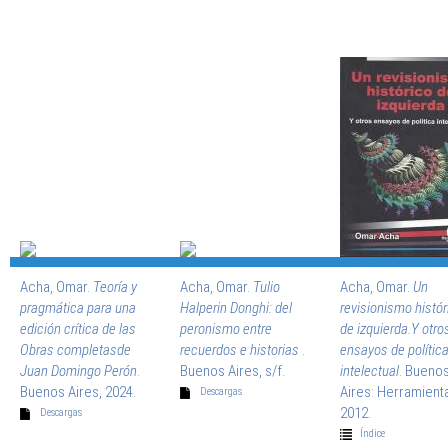
Acha, Omar.
Teoría y
Acha, Omar.
Tulio
Acha, Omar.
Un
pragmática para una
Halperin Donghi: del
revisionismo histór
edición crítica de las
peronismo entre
de izquierda.Y otro
Obras completasde
recuerdos e historias
.
ensayos de polític
Juan Domingo Perón
.
Buenos Aires, s/f.
intelectual
. Bueno
Buenos Aires, 2024.
Aires: Herramienta
Descargas
2012.
Descargas
Índice