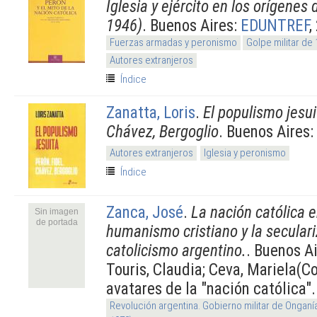
Iglesia y ejército en los orígenes
1946)
. Buenos Aires:
EDUNTREF
,
Fuerzas armadas y peronismo
Golpe militar de
Autores extranjeros
Índice
Zanatta, Loris
.
El populismo jesui
Chávez, Bergoglio
. Buenos Aires:
Autores extranjeros
Iglesia y peronismo
Índice
Zanca, José
.
La nación católica e
Sin imagen
de portada
humanismo cristiano y la seculari
catolicismo argentino.
. Buenos A
Touris, Claudia; Ceva, Mariela(C
avatares de la "nación católica".
Revolución argentina. Gobierno militar de Onganí