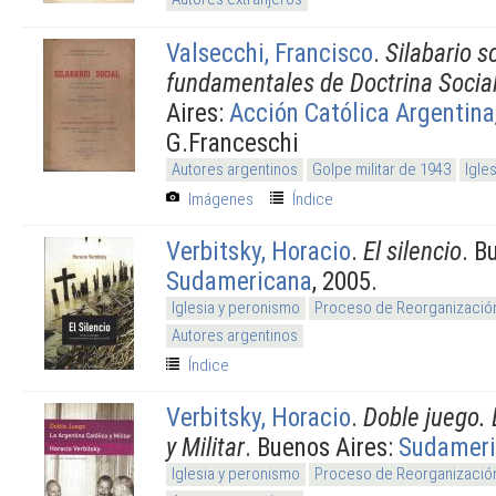
Valsecchi, Francisco
.
Silabario so
fundamentales de Doctrina Social
Aires:
Acción Católica Argentina
G.Franceschi
Autores argentinos
Golpe militar de 1943
Igle
Imágenes
Índice
Verbitsky, Horacio
.
El silencio
. B
Sudamericana
, 2005.
Iglesia y peronismo
Proceso de Reorganización
Autores argentinos
Índice
Verbitsky, Horacio
.
Doble juego. 
y Militar
. Buenos Aires:
Sudameri
Iglesia y peronismo
Proceso de Reorganización