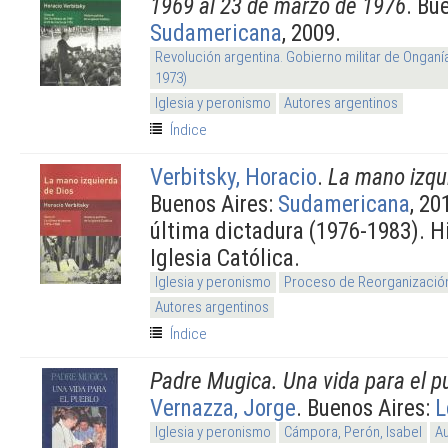
1969 al 23 de marzo de 1976
. Bu
Sudamericana
, 2009.
Revolución argentina. Gobierno militar de Onganí
1973)
Iglesia y peronismo
Autores argentinos
Índice
Verbitsky, Horacio
.
La mano izqu
Buenos Aires:
Sudamericana
, 20
última dictadura (1976-1983). Hi
Iglesia Católica.
Iglesia y peronismo
Proceso de Reorganización
Autores argentinos
Índice
Padre Mugica. Una vida para el p
Vernazza, Jorge
. Buenos Aires:
L
Iglesia y peronismo
Cámpora, Perón, Isabel
Au