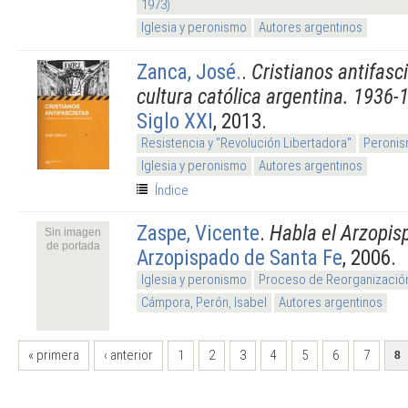
1973)
Iglesia y peronismo
Autores argentinos
Zanca, José.
.
Cristianos antifasci
cultura católica argentina. 1936-
Siglo XXI
, 2013.
Resistencia y "Revolución Libertadora"
Peronis
Iglesia y peronismo
Autores argentinos
Índice
Zaspe, Vicente
.
Habla el Arzopis
Sin imagen
de portada
Arzopispado de Santa Fe
, 2006.
Iglesia y peronismo
Proceso de Reorganización
Cámpora, Perón, Isabel
Autores argentinos
PÁGINAS
« primera
‹ anterior
1
2
3
4
5
6
7
8