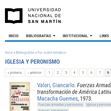
Pasar al contenido principal
UNIVERSIDAD NACIONAL DE S
INICIO
BIBLIOGRAFÍAS
INSTITUCIONAL
LINKS
SE ENCUENTRA USTED AQUÍ
Inicio
»
Bibliografías
»
Por orden temático
IGLESIA Y PERONISMO
PÁGINAS
« primera
‹ anterior
1
2
3
4
5
6
7
8
Valori, Giancarlo
.
Fuerzas Armada
transformación de América Latin
Macacha Guemes
, 1973.
Fuerzas armadas y peronismo
Iglesia y peroni
Autores extranjeros