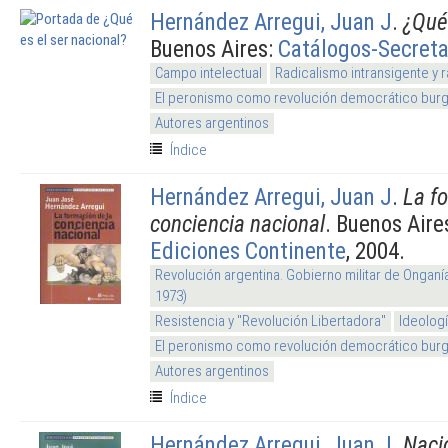
Hernández Arregui, Juan J
.
¿Qué 
Buenos Aires:
Catálogos-Secreta
Campo intelectual
Radicalismo intransigente y 
El peronismo como revolución democrático burg
Autores argentinos
Índice
Hernández Arregui, Juan J
.
La f
conciencia nacional
. Buenos Aire
Ediciones Continente
, 2004.
Revolución argentina. Gobierno militar de Onganí
1973)
Resistencia y "Revolución Libertadora"
Ideolog
El peronismo como revolución democrático burg
Autores argentinos
Índice
Hernández Arregui, Juan J
.
Naci