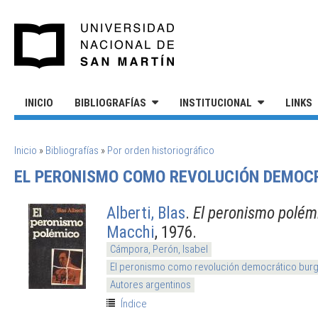
Pasar al contenido principal
UNIVERSIDAD NACIONAL DE S
INICIO
BIBLIOGRAFÍAS
INSTITUCIONAL
LINKS
SE ENCUENTRA USTED AQUÍ
Inicio
»
Bibliografías
»
Por orden historiográfico
EL PERONISMO COMO REVOLUCIÓN DEMOC
Alberti, Blas
.
El peronismo polém
Macchi
, 1976.
Cámpora, Perón, Isabel
El peronismo como revolución democrático burg
Autores argentinos
Índice