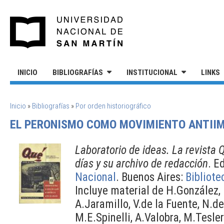
Pasar al contenido principal
UNIVERSIDAD NACIONAL DE S
INICIO
BIBLIOGRAFÍAS
INSTITUCIONAL
LINKS
SE ENCUENTRA USTED AQUÍ
Inicio
»
Bibliografías
»
Por orden historiográfico
EL PERONISMO COMO MOVIMIENTO ANTIIM
Laboratorio de ideas. La revista 
días y su archivo de redacción
. E
Nacional
. Buenos Aires:
Bibliote
Incluye material de H.González, 
A.Jaramillo, V.de la Fuente, N.del
M.E.Spinelli, A.Valobra, M.Tesler