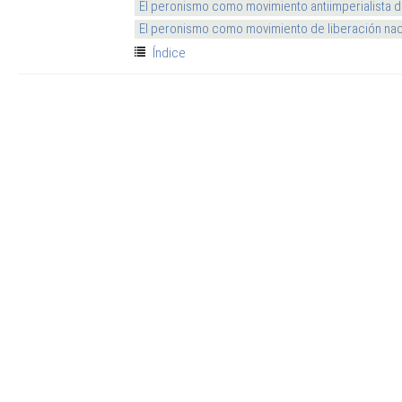
El peronismo como movimiento antiimperialista 
El peronismo como movimiento de liberación nac
Índice