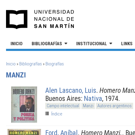
Pasar al contenido principal
UNIVERSIDAD NACIONAL DE S
INICIO
BIBLIOGRAFÍAS
INSTITUCIONAL
LINKS
SE ENCUENTRA USTED AQUÍ
Inicio
»
Bibliografías
»
Biografías
MANZI
Alen Lascano, Luis
.
Homero Manzi
Buenos Aires:
Nativa
, 1974.
Campo intelectual
Manzi
Autores argentinos
Índice
Ford, Aníbal
.
Homero Manzi.
. Bu