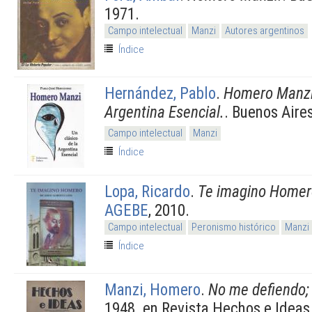
1971.
Campo intelectual
Manzi
Autores argentinos
Índice
Hernández, Pablo
.
Homero Manzi.
Argentina Esencial.
. Buenos Aire
Campo intelectual
Manzi
Índice
Lopa, Ricardo
.
Te imagino Homer
AGEBE
, 2010.
Campo intelectual
Peronismo histórico
Manzi
Índice
Manzi, Homero
.
No me defiendo;
1948. en Revista Hechos e Ideas.