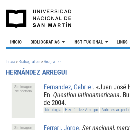
Pasar al contenido principal
UNIVERSIDAD NACIONAL DE S
INICIO
BIBLIOGRAFÍAS
INSTITUCIONAL
LINKS
SE ENCUENTRA USTED AQUÍ
Inicio
»
Bibliografías
»
Biografías
HERNÁNDEZ ARREGUI
Fernandez, Gabriel
.
«Juan José 
Sin imagen
de portada
En:
Question latinoamericana
. B
de 2004.
Ideología
Hernández Arregui
Autores argenti
Ferrari, Jorge
.
Ser nacional, mar
Sin imagen