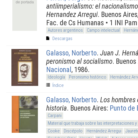
de portada
antiimperialismo: el nacionalism
Hernandez Arregui
. Buenos Aires,
Fac. de Cs Humanas • 1 INI Pa
Autores argentinos
Campo intelectual
Hernán
Descargas
Galasso, Norberto
.
Juan J. Herná
peronismo al socialismo
. Buenos
Nacional
, 1986.
Ideología
Peronismo histórico
Hernández Arr
Índice
Galasso, Norberto
.
Los hombres q
historia
. Buenos Aires:
Punto de 
Carpani
Material que trabaja sobre las interpretaciones y
Cooke
Discépolo
Hernández Arregui
Jauret