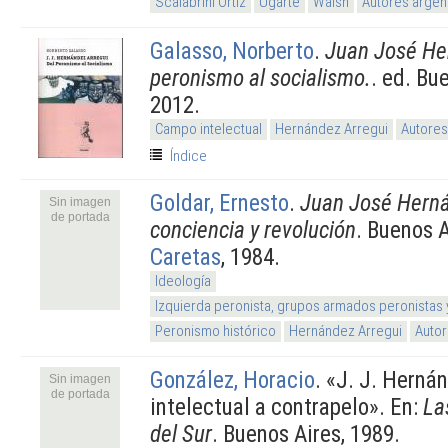
Scalabrini Ortiz
Ugarte
Walsh
Autores argen
Galasso, Norberto
.
Juan José He
peronismo al socialismo.
. ed. Bu
2012.
Campo intelectual
Hernández Arregui
Autores
Índice
Goldar, Ernesto
.
Juan José Herná
Sin imagen
de portada
conciencia y revolución
. Buenos 
Caretas
, 1984.
Ideología
Izquierda peronista, grupos armados peronistas
Peronismo histórico
Hernández Arregui
Autor
González, Horacio
.
«J. J. Hernán
Sin imagen
de portada
intelectual a contrapelo». En:
La
del Sur
. Buenos Aires, 1989.