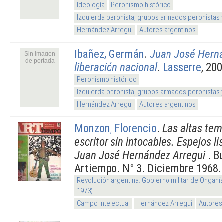
Ideología
Peronismo histórico
Izquierda peronista, grupos armados peronistas
Hernández Arregui
Autores argentinos
Ibañez, Germán
.
Juan José Herná
Sin imagen
de portada
liberación nacional
.
Lasserre
, 20
Peronismo histórico
Izquierda peronista, grupos armados peronistas
Hernández Arregui
Autores argentinos
Monzon, Florencio
.
Las altas te
escritor sin intocables. Espejos l
Juan José Hernández Arregui
. B
Artiempo. N° 3. Diciembre 1968.
Revolución argentina. Gobierno militar de Onganí
1973)
Campo intelectual
Hernández Arregui
Autores