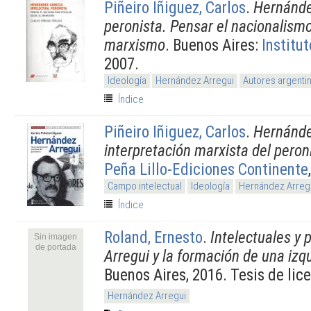
Piñeiro Iñiguez, Carlos
.
Hernández
peronista. Pensar el nacionalism
marxismo
. Buenos Aires:
Institut
2007.
Ideología
Hernández Arregui
Autores argenti
Índice
Piñeiro Iñiguez, Carlos
.
Hernánde
interpretación marxista del pero
Peña Lillo-Ediciones Continente
Campo intelectual
Ideología
Hernández Arreg
Índice
Roland, Ernesto
.
Intelectuales y 
Sin imagen
de portada
Arregui y la formación de una izq
Buenos Aires, 2016. Tesis de lic
Hernández Arregui