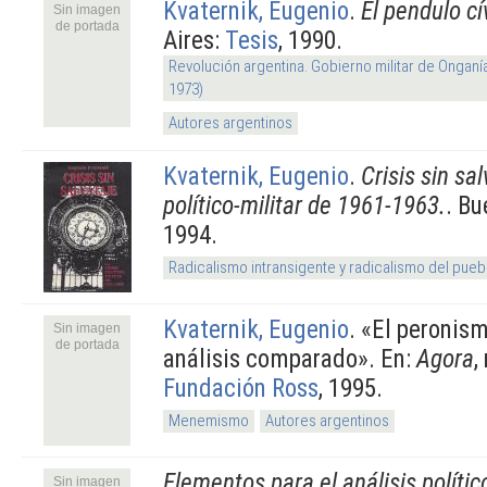
Kvaternik, Eugenio
.
El pendulo cí
Sin imagen
de portada
Aires:
Tesis
, 1990.
Revolución argentina. Gobierno militar de Onganí
1973)
Autores argentinos
Kvaternik, Eugenio
.
Crisis sin sal
político-militar de 1961-1963.
. Bu
1994.
Radicalismo intransigente y radicalismo del pueb
Kvaternik, Eugenio
.
«El peronism
Sin imagen
de portada
análisis comparado». En:
Agora
,
Fundación Ross
, 1995.
Menemismo
Autores argentinos
Elementos para el análisis polític
Sin imagen