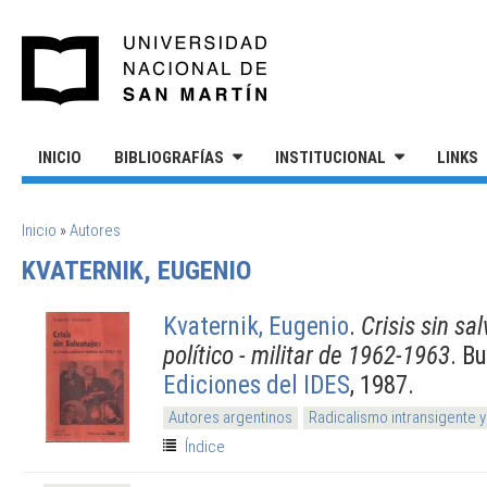
Pasar al contenido principal
UNIVERSIDAD NACIONAL DE S
INICIO
BIBLIOGRAFÍAS
INSTITUCIONAL
LINKS
SE ENCUENTRA USTED AQUÍ
Inicio
»
Autores
KVATERNIK, EUGENIO
Kvaternik, Eugenio
.
Crisis sin sal
político - militar de 1962-1963
. B
Ediciones del IDES
, 1987.
Autores argentinos
Radicalismo intransigente y
Índice