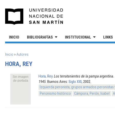
Pasar al contenido principal
UNIVERSIDAD NACIONAL DE S
INICIO
BIBLIOGRAFÍAS
INSTITUCIONAL
LINKS
SE ENCUENTRA USTED AQUÍ
Inicio
»
Autores
HORA, REY
Hora, Rey
.
Los terratenientes de la pampa argentina. U
Sin imagen
de portada
1945
. Buenos Aires:
Siglo XXI
, 2002.
Izquierda peronista, grupos armados peronistas
Peronismo histórico
Cámpora, Perón, Isabel
A