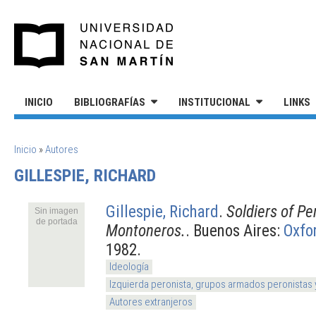
Pasar al contenido principal
UNIVERSIDAD NACIONAL DE S
INICIO
BIBLIOGRAFÍAS
INSTITUCIONAL
LINKS
SE ENCUENTRA USTED AQUÍ
Inicio
»
Autores
GILLESPIE, RICHARD
Gillespie, Richard
.
Soldiers of Pe
Sin imagen
de portada
Montoneros.
. Buenos Aires:
Oxfo
1982.
Ideología
Izquierda peronista, grupos armados peronistas
Autores extranjeros