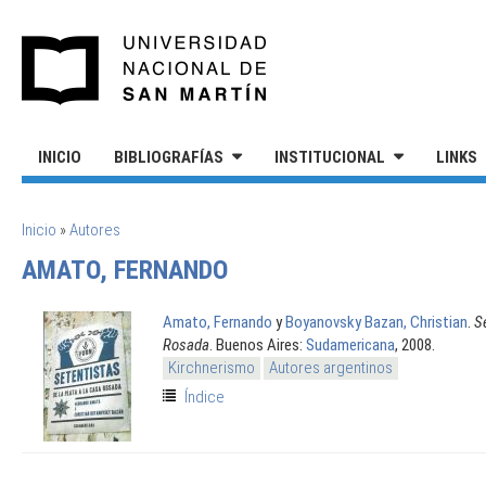
Pasar al contenido principal
UNIVERSIDAD NACIONAL DE S
INICIO
BIBLIOGRAFÍAS
INSTITUCIONAL
LINKS
SE ENCUENTRA USTED AQUÍ
Inicio
»
Autores
AMATO, FERNANDO
Amato, Fernando
y
Boyanovsky Bazan, Christian
.
S
Rosada
. Buenos Aires:
Sudamericana
, 2008.
Kirchnerismo
Autores argentinos
Índice