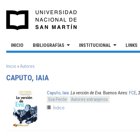
Pasar al contenido principal
UNIVERSIDAD NACIONAL DE S
INICIO
BIBLIOGRAFÍAS
INSTITUCIONAL
LINKS
SE ENCUENTRA USTED AQUÍ
Inicio
»
Autores
CAPUTO, IAIA
Caputo, Iaia
.
La versión de Eva
. Buenos Aires:
FCE
, 
Eva Perón
Autores extranjeros
Índice